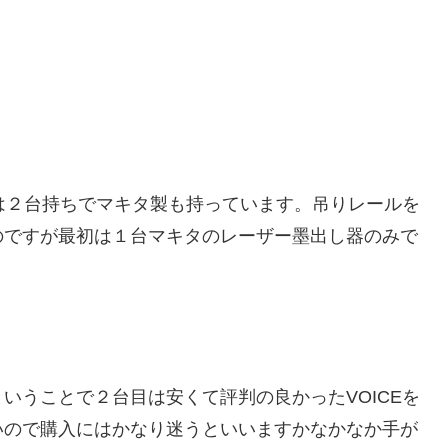
実は２台持ちでマキタ製も持っています。吊りレールを
のですが最初は１台マキタのレーザー墨出し器のみで
いうことで２台目は安くて評判の良かったVOICEを
いので購入にはかなり迷うといいますかなかなか手が