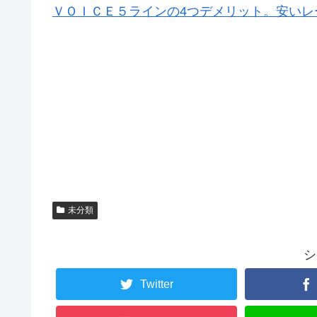
ＶＯＩＣＥ５ラインの4つデメリット。安いレ
未分類
シ
Twitter