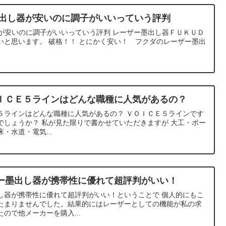
墨出し器が安いのに調子がいいっていう評判
器が安いのに調子がいいっていう評判 レーザー墨出し器ＦＵＫＵＤ
いと思います。 破格！！ とにかく安い！ フクダのレーザー墨出
ＩＣＥ５ラインはどんな職種に人気があるの？
５ラインはどんな職種に人気があるの？ ＶＯＩＣＥ５ラインです
でしょうか？ 私が見た限りで書かせていただきますが 大工・ボー
・水道・電気...
ー墨出し器が携帯性に優れて超評判がいい！
し器が携帯性に優れて超評判がいい！ということで 個人的にもこ
たまりませんでした。結果的にはレーザーとしての機能が私の求
ので他メーカーを購入...