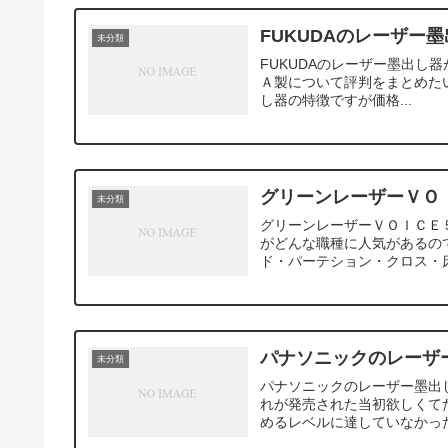
FUKUDAのレーザー
未分類
FUKUDAのレーザー墨出し
Ａ製について評判をまとめた
し器の特徴ですが価格...
グリーンレーザーＶＯ
未分類
グリーンレーザーＶＯＩＣＥ
がどんな職種に人気があるの
ド・パーテション・クロス・床
パナソニックのレーザ
未分類
パナソニックのレーザー墨出
れが発売された当初欲しくて
めるレベルに達していなかった